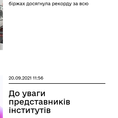
ОПАЛЮВАЛЬНОГО
біржах досягнула рекорду за всю
історію і складає більше 25 грн за
СЕЗОНУ В РЕГІОНАХ
кубічний метр в перерахунку. «Завдяки
КРАЇНИ
ініціативі Президента Володимира
Зеленського по встано ...
20.09.2021 11:56
До уваги
представників
інститутів