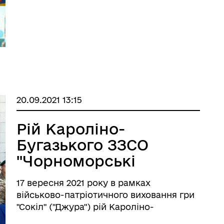
...
20.09.2021 13:15
Рій Кароліно-
Бугазького ЗЗСО
"Чорноморські
козаки" відвідали
17 вересня 2021 року в рамках
Кароліно-Бугазький
військово-патріотичного виховання гри
відділ прикордонної
"Сокіл" ("Джура") рій Кароліно-
Бугазького ЗЗСО "Чорноморські козаки"