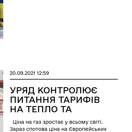
служби
відвідав Кароліно-Бугазький відділ
прикордонної служби. Під час
проведення екскурсії на ...
20.09.2021 12:59
УРЯД КОНТРОЛЮЄ
ПИТАННЯ ТАРИФІВ
НА ТЕПЛО ТА
ПРОЦЕС
Ціна на газ зростає у всьому світі.
ПІДГОТОВКИ ДО
Зараз спотова ціна на Європейських