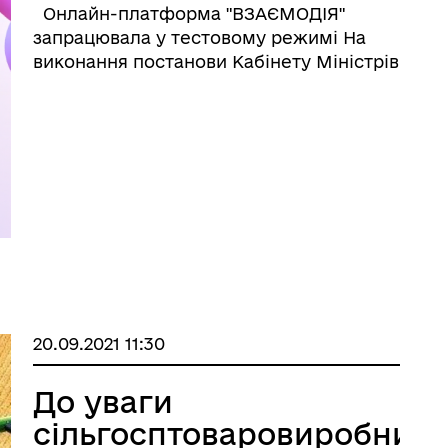
громадянського
Онлайн-платформа "ВЗАЄМОДІЯ"
суспільства
запрацювала у тестовому режимі На
виконання постанови Кабінету Міністрів
України від 12 жовтня 2011 року №1049
«Про затвердження Порядку
проведення конкурсу з визначення
програм (проектів, заходів ...
20.09.2021 11:30
До уваги
сільгосптоваровиробникі