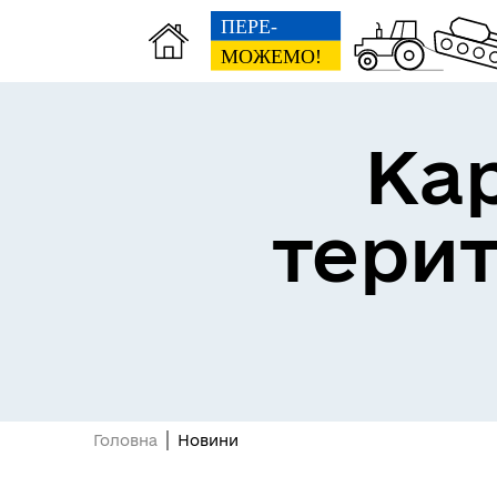
Ка
тери
Головна
Новини