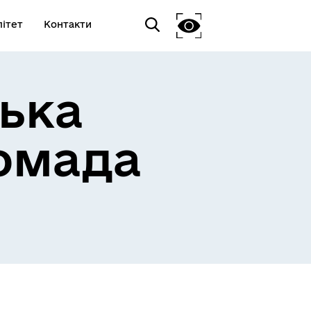
ітет
Контакти
ька
омада