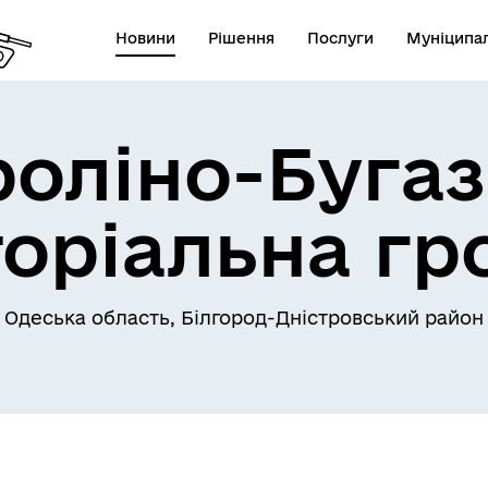
Новини
Рішення
Послуги
Муніципал
роліно-Бугаз
торіальна гр
Одеська область, Білгород-Дністровський район