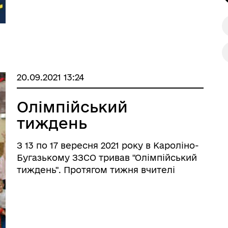
20.09.2021 13:24
Олімпійський
тиждень
З 13 по 17 вересня 2021 року в Кароліно-
Бугазькому ЗЗСО тривав "Олімпійський
тиждень". Протягом тижня вчителі
фізичної культури, класні керівники
провели заходи присвячені
Олімпійському тижню: виховні години,
змагання, естафети. Тиждень був акти