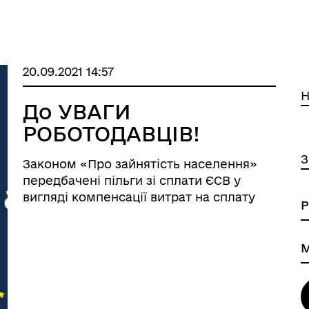
20.09.2021 14:57
Н
До УВАГИ
РОБОТОДАВЦІВ!
З
Законом «Про зайнятість населення»
передбачені пільги зі сплати ЄСВ у
вигляді компенсації витрат на сплату
ЄСВ у розмірі від 50% до 100%: 1)
Частиною 3 ст. 24 Закону передбачено
компенсацію 50% фактичних витрат зі
сплати ЄСВ роботодавцю, як ...