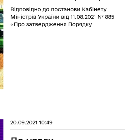
Відповідно до постанови Кабінету
Міністрів України від 11.08.2021 № 885
«Про затвердження Порядку
використання коштів, передбачених у
державному бюджеті для
відшкодування втрат від пошкодження
посівів сільськогосподарських культур
внаслідок надзвича ...
20.09.2021 10:49