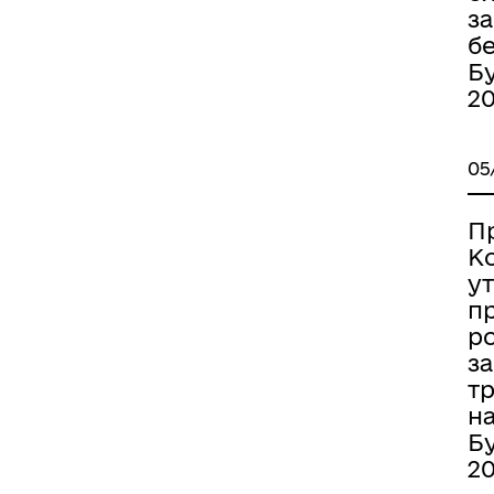
з
бе
Бу
2
05
П
К
ут
пр
р
за
т
на
Бу
2