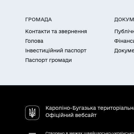
ГРОМАДА
ДОКУМ
Контакти та звернення
Публіч
Голова
Фінанс
Інвестиційний паспорт
Докуме
Паспорт громади
Кароліно-Бугазька територіальн
Офіційний вебсайт
Створено в межах швейцарсько-українсько