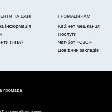
ЕНТИ ТА ДАНІ
ГРОМАДЯНАМ
на інформація
Кабінет мешканця
и
Послуги
нти (НПА)
Чат-бот «СВОЇ»
Довідник закладів
а громада
ї Програми «Електронне