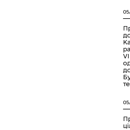
05
Пр
д
Ка
ра
VI
о
д
Бу
т
05
П
ц