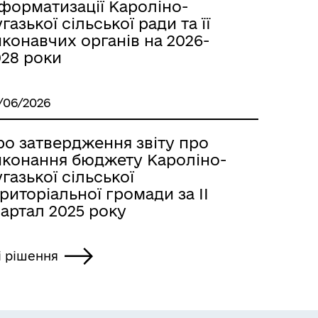
нформатизації Кароліно-
газької сільської ради та її
конавчих органів на 2026-
028 роки
/06/2026
ро затвердження звіту про
иконання бюджету Кароліно-
газької сільської
риторіальної громади за ІІ
артал 2025 року
і рішення