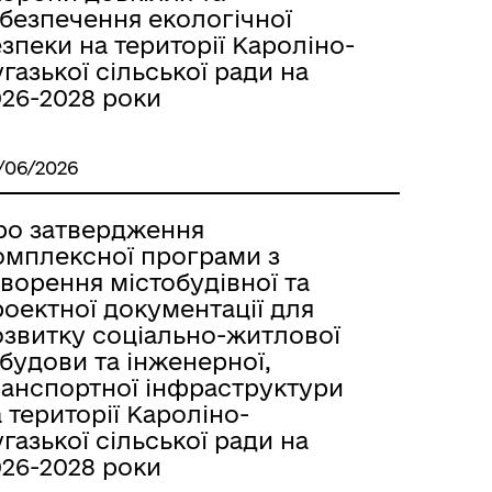
абезпечення екологічної
зпеки на території Кароліно-
газької сільської ради на
026-2028 роки
/06/2026
ро затвердження
омплексної програми з
ворення містобудівної та
оектної документації для
озвитку соціально-житлової
будови та інженерної,
ранспортної інфраструктури
 території Кароліно-
газької сільської ради на
026-2028 роки