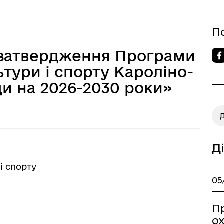
П
 затвердження Програми
ьтури і спорту Кароліно-
ди на 2026-2030 роки»
Д
Д
і спорту
05
П
о