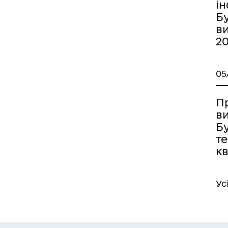
і
Бу
ви
2
05
П
в
Бу
те
кв
Ус