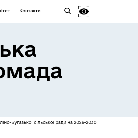
ітет
Контакти
ька
омада
іно-Бугазької сільської ради на 2026-2030