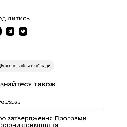
оділитись
іяльність сільської ради
ізнайтеся також
/06/2026
ро затвердження Програми
хорони довкілля та