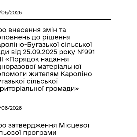
/06/2026
о внесення змін та
оповнень до рішення
роліно-Бугазької сільської
ди від 25.09.2025 року №991-
II «Порядок надання
дноразової матеріальної
опомоги жителям Кароліно-
газької сільської
ериторіальної громади»
/06/2026
ро затвердження Місцевої
ільової програми