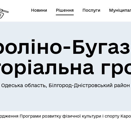
Новини
Рішення
Послуги
Муніципал
роліно-Бугаз
торіальна гр
Одеська область, Білгород-Дністровський район
рдження Програми розвитку фізичної культури і спорту Карол