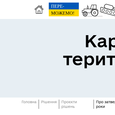
Ка
тери
Головна
Рішення
Проєкти
Про затве
рішень
роки