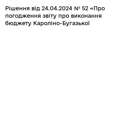
Рішення від 24.04.2024 № 52 «Про
погодження звіту про виконання
бюджету Кароліно-Бугазької
сільської територіальної громади за І
квартал 2024 року»
29.02.2024
Рішення від 28.02.2024 № 22
«Рішення про проведення конкурсу
з визначення виконавця послуг на
здійснення операцій із збирання та
перевезення побутових відходів на
території Кароліно-Бугазької
сільської територіальної громади»