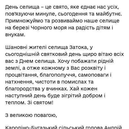
День селища – це свято, яке єднає нас усіх,
пов’язуючи минуле, сьогодення та майбутнє.
Примножуймо та розвиваймо наше селище
на березі Чорного моря на радість дітям і
внукам.
Шановні жителі селища Затока, у
сьогоднішній святковий день щиро вітаю всіх
вас з Днем селища. Хочу побажати рідній
землі, а отже кожному з Вас розквіту і
процвітання, благополуччя, самоповаги і
натхнення, чистоти в помислах та
благородства у вчинках. Хай кожен
наступний день буде зігрітий добром і
теплом. Зі святом!
З великою повагою,
Кароліно-Бугазький сільський голова Андрій