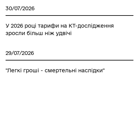
30/07/2026
У 2026 році тарифи на КТ-дослідження
зросли більш ніж удвічі
29/07/2026
"Легкі гроші - смертельні наслідки"
28/07/2026
28 липня – День вшанування пам’яті
Захисників і Захисниць України,
учасників добровольчих формувань, а
також цивільних осіб, які були страчені,
закатовані або загинули в полоні