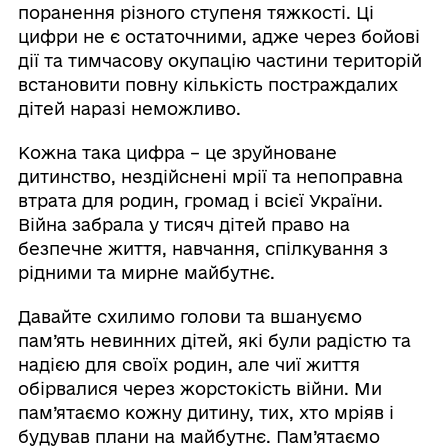
поранення різного ступеня тяжкості. Ці
цифри не є остаточними, адже через бойові
дії та тимчасову окупацію частини територій
встановити повну кількість постраждалих
дітей наразі неможливо.
Кожна така цифра – це зруйноване
дитинство, нездійснені мрії та непоправна
втрата для родин, громад і всієї України.
Війна забрала у тисяч дітей право на
безпечне життя, навчання, спілкування з
рідними та мирне майбутнє.
Давайте схилимо голови та вшануємо
пам’ять невинних дітей, які були радістю та
надією для своїх родин, але чиї життя
обірвалися через жорстокість війни. Ми
пам’ятаємо кожну дитину, тих, хто мріяв і
будував плани на майбутнє. Пам’ятаємо