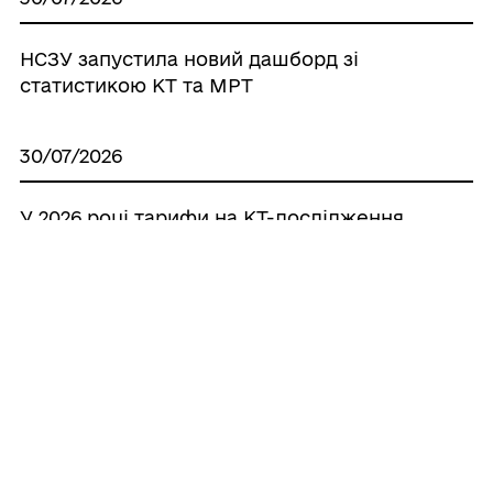
НСЗУ запустила новий дашборд зі
статистикою КТ та МРТ
30/07/2026
У 2026 році тарифи на КТ-дослідження
зросли більш ніж удвічі
29/07/2026
"Легкі гроші - смертельні наслідки"
28/07/2026