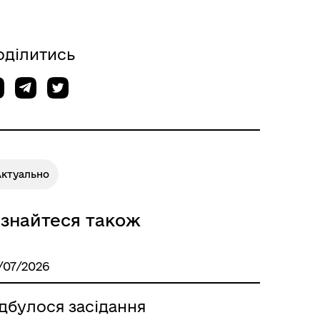
оділитись
Актуально
ізнайтеся також
/07/2026
дбулося засідання