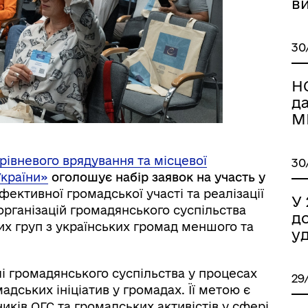
в
30
Н
д
М
івневого врядування та місцевої
30
України»
оголошує набір заявок на участь у
ефективної громадської участі та реалізації
У 
організацій громадянського суспільства
д
них груп з українських громад меншого та
уд
і громадянського суспільства у процесах
29
дських ініціатив у громадах. Її метою є
ків ОГС та громадських активістів у сфері