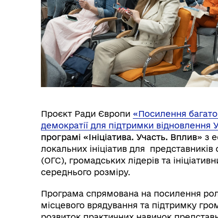
Проєкт Ради Європи
«Посилення багатор
демократії для підтримки відновлення 
програмі «Ініціатива. Участь. Вплив
»
з 
локальних ініціатив для представників 
(ОГС), громадських лідерів та ініціатив
середнього розміру.
Програма спрямована на посилення рол
місцевого врядування та підтримку грома
розвиток практичних навичок представни