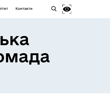
ітет
Контакти
ька
омада