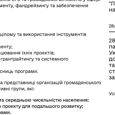
"Л
менту, фандрейзингу та забезпечення
на
28
 цілому та використання інструментів
2
па
енту;
Ук
цювання їхніх проєктів;
д
 грантрайтингу та системного
та
ст
асниць програми.
за
а представниці організацій громадянського
ивні групи, які:
Ус
та середньою чисельністю населення;
о проєкту для подальшого розвитку;
рами.