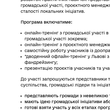
громадської участі, проєктного менедж
сталості локальних ініціатив.
Програма включатиме:
онлайн-тренінг з громадської участі в
громадської участі зокрема;
онлайн-тренінг з проєктного менеджм
самостійну роботу учасників із доопра
*дводенний офлайн-тренінг у Львові з
фандрейзингу;
презентацію проєктів учасників та уч
До участі запрошуються представники т
суспільства, громадські лідери та ініціат
представляють громади з невеликою 
мають ідею громадської ініціативи аб
готові взяти участь у всіх етапах прог