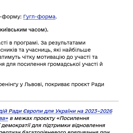
л-форму:
Гугл-форма
.
 київським часом).
сті в програмі. За результатами
сників та учасниць, які найбільше
тимуть чітку мотивацію до участі та
ня для посилення громадської участі й
ренінгу у Львові, покриває проєкт Ради
дій Ради Європи для України на 2023–2026
ва»
в межах проєкту «Посилення
 демократії для підтримки відновлення
пертизи багаторівневого врядування при