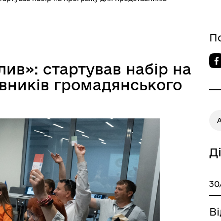
П
плив»: стартував набір на
вників громадянського
Д
30
Ві