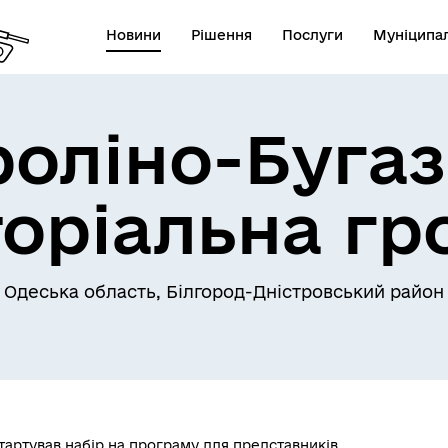
Новини
Рішення
Послуги
Муніципал
роліно-Бугаз
торіальна гр
Одеська область, Білгород-Дністровський район
 стартував набір на програму для представників