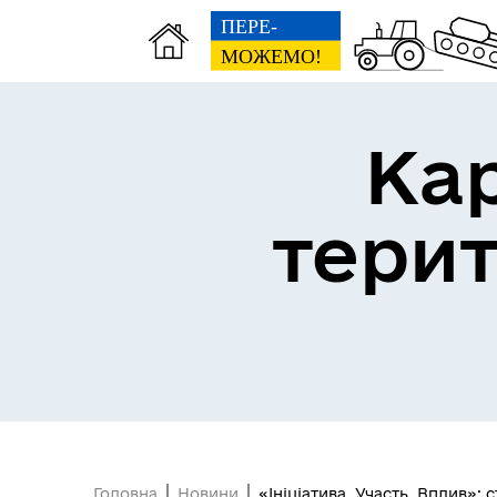
Ка
тери
Головна
Новини
«Ініціатива. Участь. Вплив»: