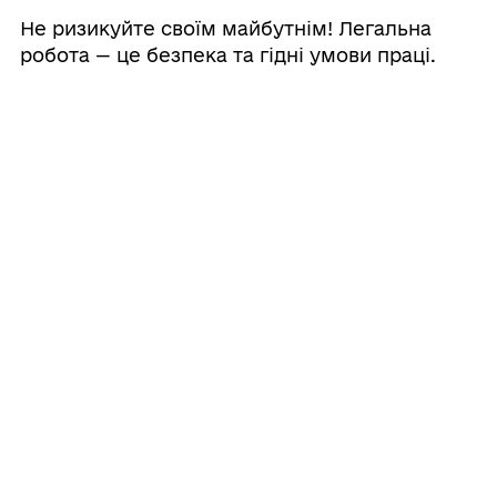
Не ризикуйте своїм майбутнім! Легальна
робота — це безпека та гідні умови праці.
#Кароліно_Бугазька_Громада
#СоціальнийЗахист
#НелегальнаМіграція
#Ризики
#ТрудоваМіграція
#БезпекаПраці
--
З повагою,
Відділ соціального захисту та охорони
здоров'я населення Кароліно-Бугазької
територіальної громади
Поділитись