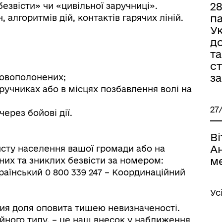
2
безвісти» чи «цивільної заручниці».
па
алгоритмів дій, контактів гарячих ліній.
Ук
д
та
ст
за
ьковополонених;
аручниках або в місцях позбавлення волі на
27
через бойові дії.
Ві
А
исту населення вашої громади або на
м
них та зниклих безвісти за номером:
раїнський 0 800 339 247 – Координаційний
Ус
ия доля оповита тишею невизначеності.
мейного тилу, – це наш внесок у наближення