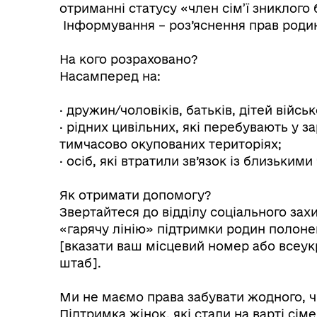
отриманні статусу «член сім’ї зниклого 
Інформування – роз’яснення прав родин, 
На кого розраховано?
Насамперед на:
· дружин/чоловіків, батьків, дітей війс
· рідних цивільних, які перебувають у з
тимчасово окупованих територіях;
· осіб, які втратили зв’язок із близькими 
Як отримати допомогу?
Звертайтеся до відділу соціального зах
«гарячу лінію» підтримки родин полоне
[вказати ваш місцевий номер або всеук
штаб].
Ми не маємо права забувати жодного, ч
Підтримка жінок, які стали на варті сі