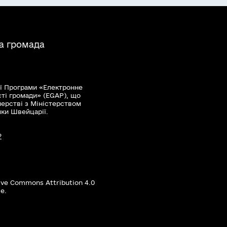
а громада
ї Програми «Електронне
сті громади» (EGAP), що
нерстві з Міністерством
мки Швейцарії.
?
ive Commons Attribution 4.0
е.