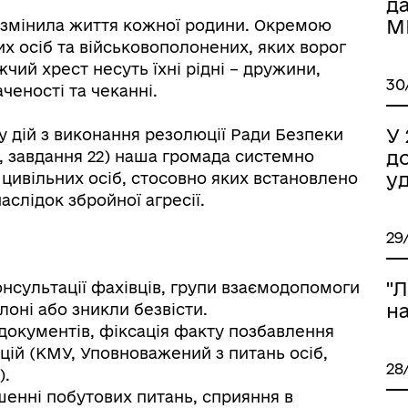
д
М
 змінила життя кожної родини. Окремою
х осіб та військовополонених, яких ворог
чий хрест несуть їхні рідні – дружини,
30
аченості та чеканні.
У 
 дій з виконання резолюції Ради Безпеки
д
4, завдання 22) наша громада системно
уд
 цивільних осіб, стосовно яких встановлено
слідок збройної агресії.
29
"Л
онсультації фахівців, групи взаємодопомоги
на
лоні або зникли безвісти.
документів, фіксація факту позбавлення
цій (КМУ, Уповноважений з питань осіб,
28
).
шенні побутових питань, сприяння в