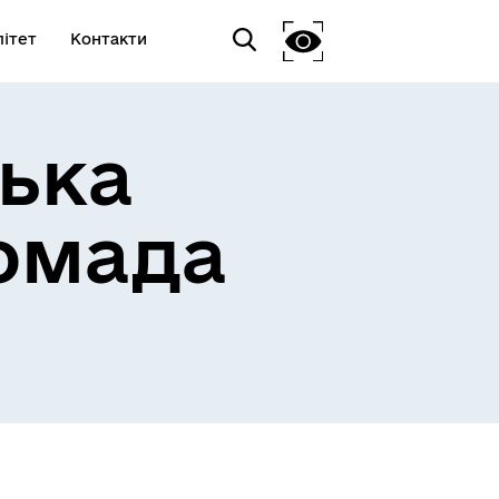
ітет
Контакти
ька
омада