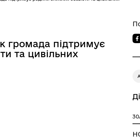
П
як громада підтримує
ти та цивільних
Д
30
Н