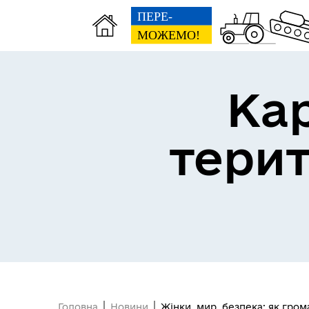
Ка
тери
Головна
Новини
Жінки, мир, безпека: як гром