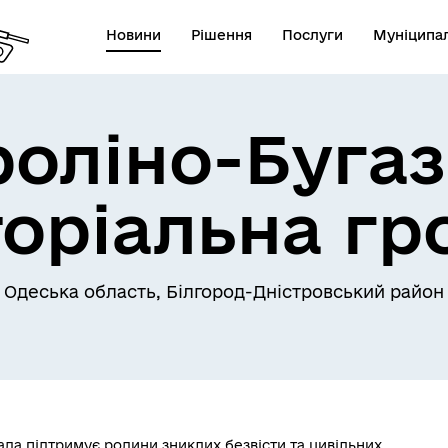
Новини
Рішення
Послуги
Муніципал
роліно-Бугаз
торіальна гр
Одеська область, Білгород-Дністровський район
ада підтримує родини зниклих безвісти та цивільних