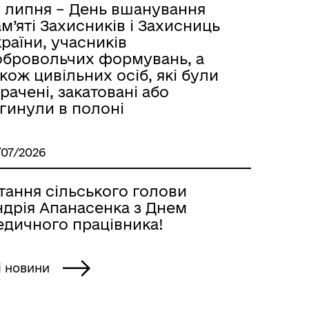
8 липня – День вшанування
м’яті Захисників і Захисниць
раїни, учасників
обровольчих формувань, а
кож цивільних осіб, які були
рачені, закатовані або
гинули в полоні
/07/2026
тання сільського голови
ндрія Апанасенка з Днем
едичного працівника!
і новини