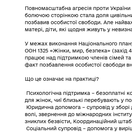
Повномасштабна агресія проти України
болючою сторінкою стала доля цивільни
позбавив особистої свободи. Але найваж
матері, діти, які щодня живуть у невизн
У межах виконання Національного плану
ООН 1325 «Жінки, мир, безпека» (захід 
працює над підтримкою членів сімей та
факт позбавлення особистої свободи вна
Що це означає на практиці?
Психологічна підтримка – безоплатні к
для жінок, чиї близькі перебувають у по
Юридична допомога – супровід у зборі 
волі, звернення до міжнародних інститу
зниклих безвісти, Координаційний штаб
Соціальний супровід – допомога у вирі