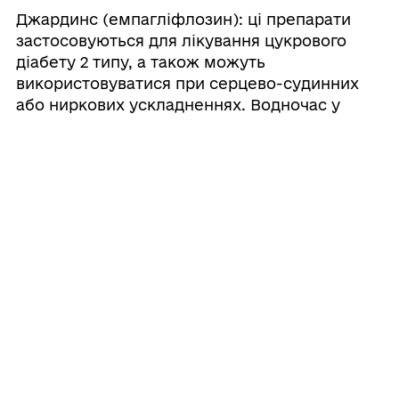
Джардинс (емпагліфлозин): ці препарати
застосовуються для лікування цукрового
діабету 2 типу, а також можуть
використовуватися при серцево-судинних
або ниркових ускладненнях. Водночас у
програмі «Доступні ліки» вони
відшкодовуються саме при діагнозі цукровий
діабет 2 типу.
Щоб отримати препарат, потрібно
звернутися до лікаря залежно від
захворювання. Електронні рецепти на ці
препарати можуть виписувати сімейні лікарі,
терапевти, кардіологи, ендокринологи,
пульмонологи. Для цих лікарських засобів
формувати окремий план лікування в ЕСОЗ
не потрібно. Рішення про призначення