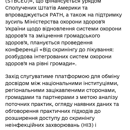
(STBCEU)», що фінансується урядом
Сполучених Штатів Америки та
впроваджується PATH, а також на підтримку
зусиль Міністерства охорони здоров’я
України щодо відновлення системи охорони
здоров’я та зміцнення громадського
здоров’я, планується проведення
конференції «Від скринінгу до лікування:
розбудова інтегрованих систем охорони
здоров’я на рівні громади».
Захід слугуватиме платформою для обміну
досвідом між національними інституціями,
регіональними зацікавленими сторонами,
громадами та партнерами з метою аналізу
поточних практик, огляду наявних даних та
обговорення практичних підходів до
розширення доступу до скринінгу
неінфекційних захворювань (НІЗ) і