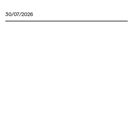
30/07/2026
НСЗУ запустила новий дашборд зі
статистикою КТ та МРТ
30/07/2026
У 2026 році тарифи на КТ-дослідження
зросли більш ніж удвічі
29/07/2026
"Легкі гроші - смертельні наслідки"