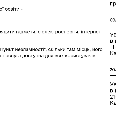
г
ї освіти -
09
.
ядити гаджети, є електроенергія, інтернет
У
в
11
Пункт незламності", скільки там місць, його
К
 послуга доступна для всіх користувачів.
20
У
в
21
К