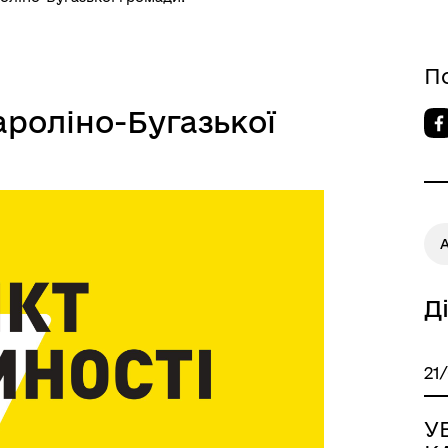
П
роліно-Бугазької
Д
21
У