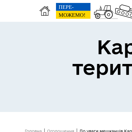
Ка
тери
Головна
Оголошення
До уваги мешканців Кар