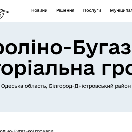
Новини
Рішення
Послуги
Муніципал
роліно-Бугаз
торіальна гр
Одеська область, Білгород-Дністровський район
оліно-Бугазької громади!