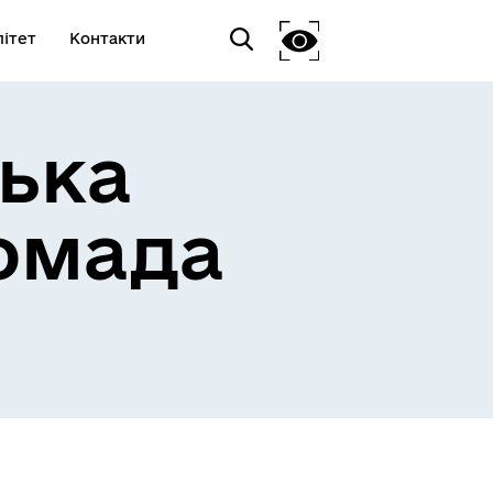
ітет
Контакти
ька
омада