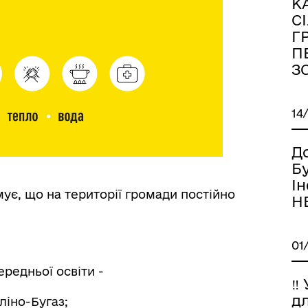
К
С
Г
П
З
14
Д
Бу
І
ує, що на території громади постійно
Н
01
ередньої освіти -
‼️
дл
ліно-Бугаз;