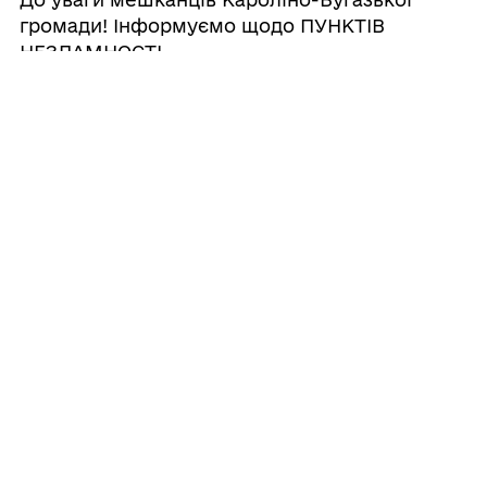
громади! Інформуємо щодо ПУНКТІВ
НЕЗЛАМНОСТІ
01/12/2025
‼️ Увага! Важлива інформація для
мешканців та гостей громади!
09/12/2024
Увага! Повідомлення про відключення
електроенергії 11-12 грудня 2024 року в с.
Кароліно-Бугаз
20/11/2024