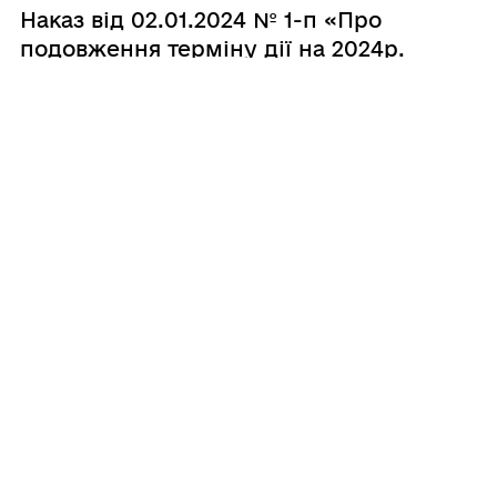
Наказ від 02.01.2024 № 1-п «Про
подовження терміну дії на 2024р.
«Інструкції про складання і
виконання розпису бюджету
Кароліно-Бугазької сільської
територіальної громади»»
20.12.2023
Рішення від 15.12.2023 № 120 «Про
затвердження плану діяльності з
підготовки проектів регуляторних
актів на 2024 рік»
20.12.2023