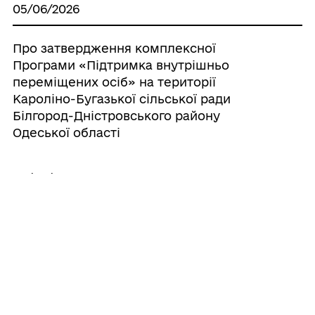
05/06/2026
Про затвердження комплексної
Програми «Підтримка внутрішньо
переміщених осіб» на території
Кароліно-Бугазької сільської ради
Білгород-Дністровського району
Одеської області
05/06/2026
Про затвердження Програми розвитку
земельних відносин, раціонального
використання та охорони земель на
території Кароліно-Бугазької сільської
ради на 2026-2028 роки