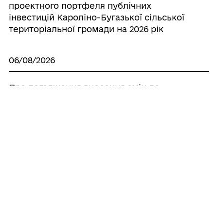
проектного портфеля публічних
інвестицій Кароліно-Бугазької сільської
територіальної громади на 2026 рік
06/08/2026
Про погодження внесення змін до
рішення Кароліно-Бугазької сільської
ради від 08.05.2026р. №1041-VIII «Про
місцевий бюджет Кароліно-Бугазької
сільської територіальної громади на
2026 рік»
Усі рішення