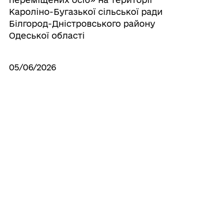
Кароліно-Бугазької сільської ради
Білгород-Дністровського району
Одеської області
05/06/2026
Про затвердження Програми охорони
довкілля та забезпечення екологічної
безпеки на території Кароліно-Бугазької
сільської ради на 2026-2028 роки
Усі рішення
ГРОМАДА