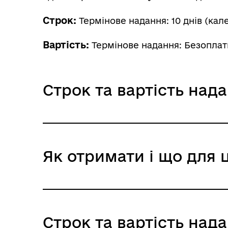
Строк:
Термінове надання: 10 днів (кал
Вартість:
Термінове надання: Безоплат
Строк та вартість над
Термінове надання
Як отримати і що для 
Адміністративний збір: Безоплатне нада
Строк надання: 10 днів (календарні)
Де отримати
Строк та вартість над
Територіальні органи Пенсійного фонду