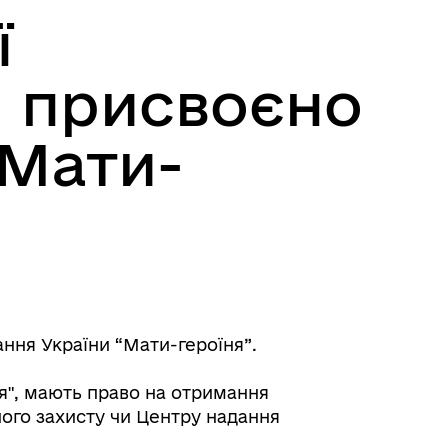
ї
м присвоєно
“Мати-
ння України “Мати-героїня”.
я", мають право на отримання
ного захисту чи Центру надання