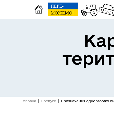
Ка
тери
Головна
Послуги
Призначення одноразової ви