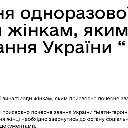
я одноразово
 жінкам, яки
ання України 
винагороди жінкам, яким присвоєно почесне зва
 присвоєно почесне звання України "Мати-героїн
ня жінці необхідно звернутись до органу соціаль
 документами.