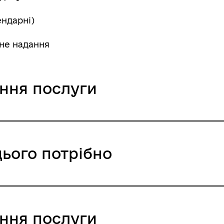
ендарні)
не надання
ання послуги
цього потрібно
ння / 0 UAH /
ання послуги
 України