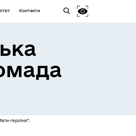
ітет
Контакти
ька
омада
ати-героїня”.