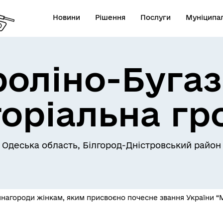
Новини
Рішення
Послуги
Муніципал
роліно-Бугаз
торіальна гр
Одеська область, Білгород-Дністровський район
нагороди жінкам, яким присвоєно почесне звання України “М